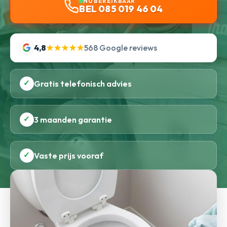
NU BEREIKBAAR
BEL 085 019 46 04
4,8
★★★★★
568 Google reviews
✓
Gratis telefonisch advies
✓
3 maanden garantie
✓
Vaste prijs vooraf